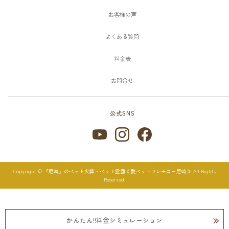
お客様の声
よくある質問
料金表
お問合せ
公式SNS
Copyright © 『尼崎』のペット火葬・ペット霊園≪愛ペットセレモニー尼崎≫ All Rights
Reserved.
かんたん!!料金シミュレーション