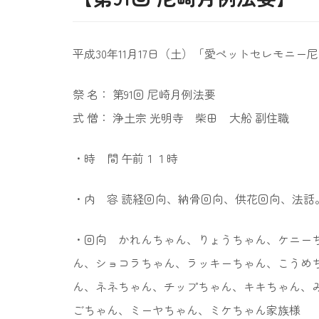
平成30年11月17日（土）「愛ペットセレモニー
祭 名： 第91回 尼崎月例法要
式 僧： 浄土宗 光明寺 柴田 大船 副住職
・時 間 午前１１時
・内 容 読経回向、納骨回向、供花回向、法話
・回向 かれんちゃん、りょうちゃん、ケニー
ん、ショコラちゃん、ラッキーちゃん、こうめ
ん、ネネちゃん、チップちゃん、キキちゃん、
ごちゃん、ミーヤちゃん、ミケちゃん家族様