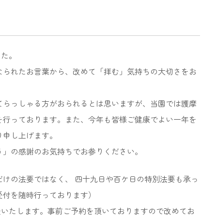
した。
なられたお言葉から、改めて「拝む」気持ちの大切さをお
てらっしゃる方がおられるとは思いますが、当園では護摩
を行っております。また、今年も皆様ご健康でよい一年を
り申し上げます。
う」の感謝のお気持ちでお参りください。
だけの法要ではなく、 四十九日や百ケ日の特別法要も承っ
受付を随時行っております）
開催いたします。事前ご予約を頂いておりますので改めてお