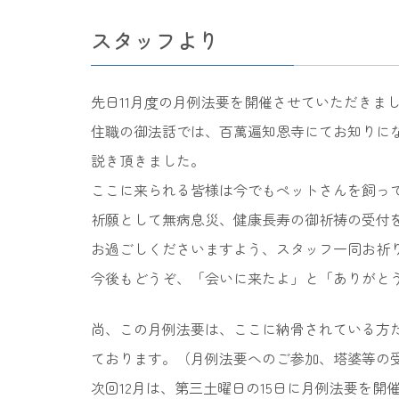
スタッフより
先日11月度の月例法要を開催させていただきま
住職の御法話では、百萬遍知恩寺にてお知りに
説き頂きました。
ここに来られる皆様は今でもペットさんを飼っ
祈願として無病息災、健康長寿の御祈祷の受付
お過ごしくださいますよう、スタッフ一同お祈
今後もどうぞ、「会いに来たよ」と「ありがと
尚、この月例法要は、ここに納骨されている方
ております。（月例法要へのご参加、塔婆等の
次回12月は、第三土曜日の15日に月例法要を