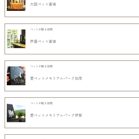
大阪ペット斎場
ペットが眠る空間
芦屋ペット斎場
ペットが眠る空間
愛ペットメモリアルパーク加茂
ペットが眠る空間
愛ペットメモリアルパーク伊賀