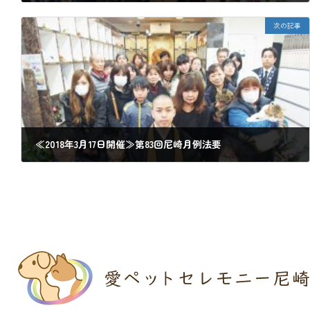
2018年1月27日
次の記事
≪2018年3月17日開催≫第83回尼崎月例法要
2018年3月20日