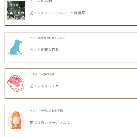
ペットが眠る空間
愛ペットメモリアルパーク相模原
ペット葬儀会社が書くブログ
ペット供養大百科
小さなご家族の火葬
愛ペットセレモニー
ペットも一緒に入れる霊園
愛ふれあいガーデン奈良