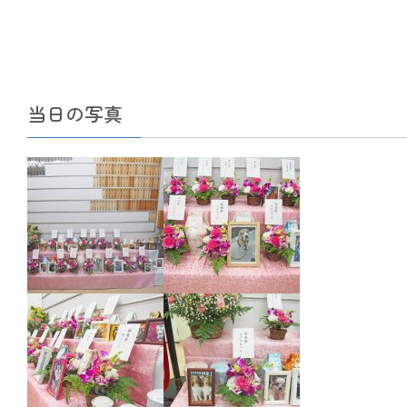
当日の写真