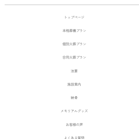
トップページ
本格葬儀プラン
個別火葬プラン
合同火葬プラン
法要
施設案内
納骨
メモリアルグッズ
お客様の声
よくある質問