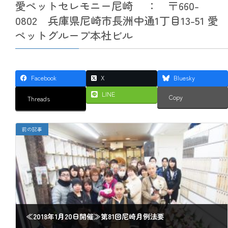
愛ペットセレモニー尼崎 ： 〒660-
0802 兵庫県尼崎市長洲中通1丁目13-51 愛
ペットグループ本社ビル
Facebook
X
Bluesky
LINE
Copy
Threads
前の記事
≪2018年1月20日開催≫第81回尼崎月例法要