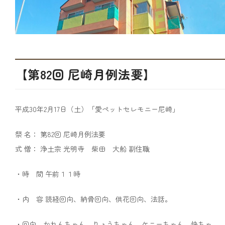
【第82回 尼崎月例法要】
平成30年2月17日（土）「愛ペットセレモニー尼崎」
祭 名： 第82回 尼崎月例法要
式 僧： 浄土宗 光明寺 柴田 大船 副住職
・時 間 午前１１時
・内 容 読経回向、納骨回向、供花回向、法話。
・回向 かれんちゃん、りょうちゃん、ケニーちゃん、快ちゃ