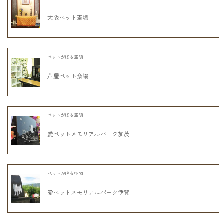
大阪ペット斎場
ペットが眠る空間
芦屋ペット斎場
ペットが眠る空間
愛ペットメモリアルパーク加茂
ペットが眠る空間
愛ペットメモリアルパーク伊賀