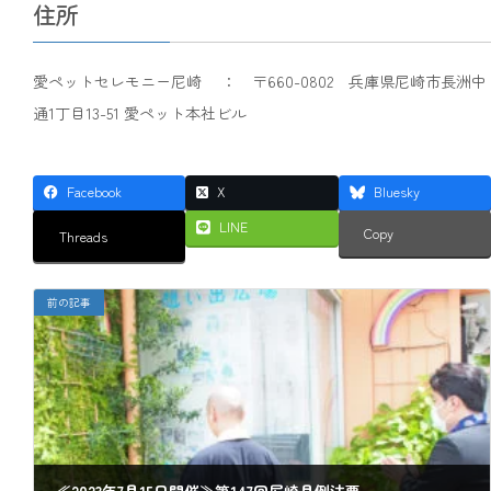
住所
愛ペットセレモニー尼崎 ： 〒660-0802 兵庫県尼崎市長洲中
通1丁目13-51 愛ペット本社ビル
Facebook
X
Bluesky
LINE
Copy
Threads
前の記事
≪2023年7月15日開催≫第147回尼崎月例法要