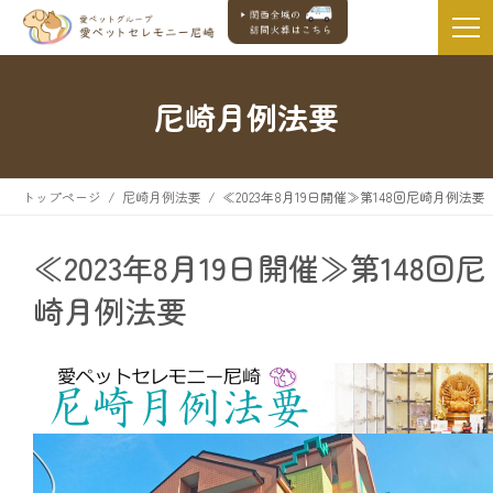
尼崎月例法要
トップページ
尼崎月例法要
≪2023年8月19日開催≫第148回尼崎月例法要
≪2023年8月19日開催≫第148回尼
崎月例法要