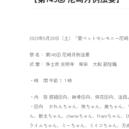
2023年5月20日（土）「愛ペットセレモニー尼
祭 名： 第145回 尼崎月例法要
式 僧： 浄土宗 光明寺 柴田 大船 副住職
・時 間 午前１１時
・内 容 読経回向、納骨回向、供花回向、法話
・回向 かれんちゃん、快ちゃん、爽ちゃん、
ん、新太ちゃん、cherieちゃん、Framち
ライムちゃん、ミーちゃん、ミイコちゃん、万