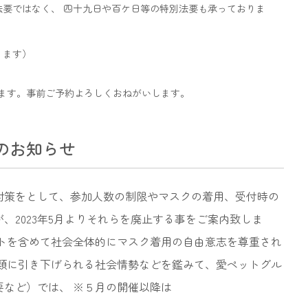
要ではなく、 四十九日や百ケ日等の特別法要も承っておりま
ります）
します。事前ご予約よろしくおねがいします。
のお知らせ
止対策をとして、参加人数の制限やマスクの着用、受付時の
、2023年5月よりそれらを廃止する事をご案内致しま
ベントを含めて社会全体的にマスク着用の自由意志を尊重され
五類に引き下げられる社会情勢などを鑑みて、愛ペットグル
など）では、 ※５月の開催以降は