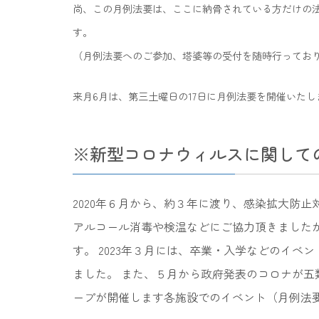
尚、この月例法要は、ここに納骨されている方だけの法
す。
（月例法要へのご参加、塔婆等の受付を随時行ってお
来月6月は、第三土曜日の17日に月例法要を開催いた
※新型コロナウィルスに関して
2020年６月から、約３年に渡り、感染拡大防
アルコール消毒や検温などにご協力頂きましたが
す。 2023年３月には、卒業・入学などのイ
ました。 また、５月から政府発表のコロナが
ープが開催します各施設でのイベント（月例法要